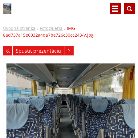
Úvodná stránka
Fotogaléria
IMG-
8ad737a15e6032a4da7be726c30cc243-V.jpg
Spustiť prezentáciu