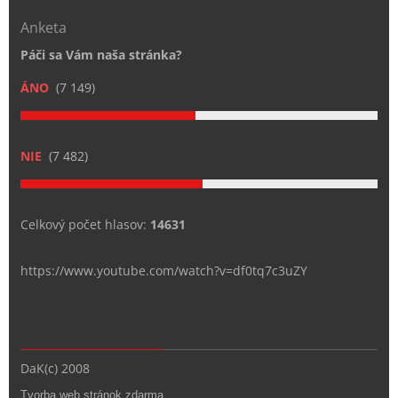
Anketa
Páči sa Vám naša stránka?
ÁNO
(7 149)
NIE
(7 482)
Celkový počet hlasov:
14631
https://www.youtube.com/watch?v=df0tq7c3uZY
DaK(c) 2008
Tvorba web stránok zdarma