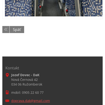
Späť
Kontakt
Jozef Dovec - DaK
Nová Černová 42
034 06 Ružomberok
mobil: 0905 22 60 77
doprava.
dak@gmai
l.com