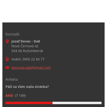
Kontakt
Jozef Dovec - DaK
Nová Černová 42
034 06 Ružomberok
mobil: 0905 22 60 77
doprava.
dak@gmai
l.com
Anketa
Páči sa Vám naša stránka?
ÁNO
(7 149)