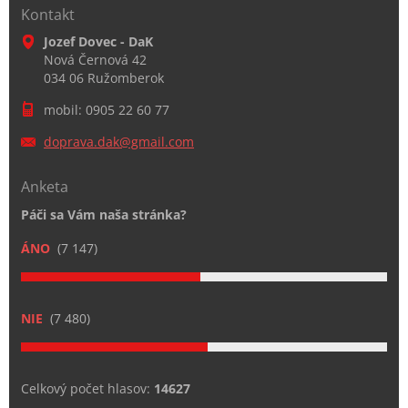
Kontakt
Jozef Dovec - DaK
Nová Černová 42
034 06 Ružomberok
mobil: 0905 22 60 77
doprava.
dak@gmai
l.com
Anketa
Páči sa Vám naša stránka?
ÁNO
(7 147)
NIE
(7 480)
Celkový počet hlasov:
14627